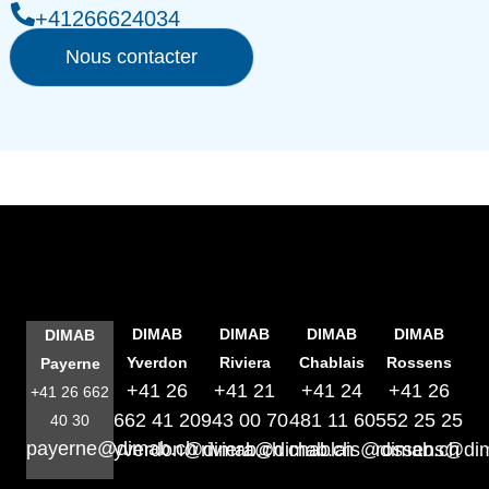
+41266624034
Nous contacter
DIMAB
DIMAB
DIMAB
DIMAB
DIMAB
Yverdon
Riviera
Chablais
Rossens
Payerne
+41 26
+41 21
+41 24
+41 26
+41 26 662
662 41 20
943 00 70
481 11 60
552 25 25
40 30
payerne@dimab.ch
yverdon@dimab.ch
riviera@dimab.ch
chablais@dimab.ch
rossens@di