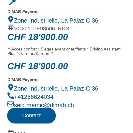
📍
DIMAB Payerne
Zone Industrielle, La Palaz C 36
VO201_7E98506_RDS
CHF
18'900.00
** Accès confort * Sièges avant chauffants * Driving Assistant
Plus * Harman/Kardon **
CHF
18'900.00
DIMAB Payerne
Zone Industrielle, La Palaz C 36
+41266624034
seid.memic@dimab.ch
Contact