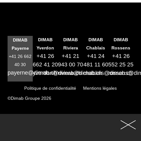
DIMAB
DIMAB
DIMAB
DIMAB
DIMAB
Yverdon
Riviera
Chablais
Rossens
Payerne
+41 26
+41 21
+41 24
+41 26
+41 26 662
662 41 20
943 00 70
481 11 60
552 25 25
40 30
payerne@dimab.ch
yverdon@dimab.ch
riviera@dimab.ch
chablais@dimab.ch
rossens@di
Politique de confidentialité
Mentions légales
©Dimab Groupe 2026