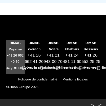
DIMAB
DIMAB
DIMAB
DIMAB
DIMAB
Yverdon
Riviera
Chablais
Rossens
Payerne
+41 26
+41 21
+41 24
+41 26
+41 26 662
662 41 20
943 00 70
481 11 60
552 25 25
40 30
payerne@dimab.ch
yverdon@dimab.ch
riviera@dimab.ch
chablais@dimab.ch
rossens@di
Politique de confidentialité
Mentions légales
©Dimab Groupe 2026