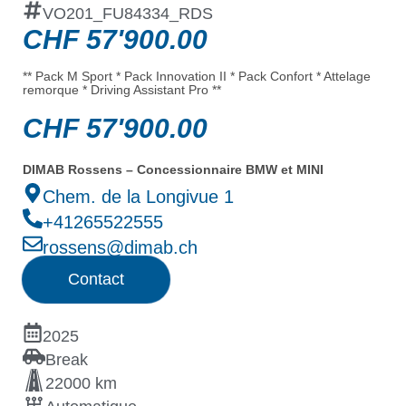
VO201_FU84334_RDS
CHF
57'900.00
** Pack M Sport * Pack Innovation II * Pack Confort * Attelage
remorque * Driving Assistant Pro **
CHF
57'900.00
DIMAB Rossens – Concessionnaire BMW et MINI
Chem. de la Longivue 1
+41265522555
rossens@dimab.ch
Contact
2025
Break
22000 km