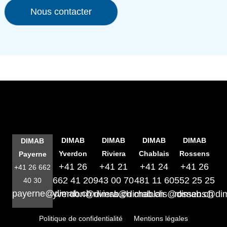
Nous contacter
DIMAB
DIMAB
DIMAB
DIMAB
DIMAB
Yverdon
Riviera
Chablais
Rossens
Payerne
+41 26
+41 21
+41 24
+41 26
+41 26 662
662 41 20
943 00 70
481 11 60
552 25 25
40 30
payerne@dimab.ch
yverdon@dimab.ch
riviera@dimab.ch
chablais@dimab.ch
rossens@di
Politique de confidentialité
Mentions légales