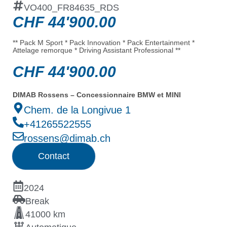
VO400_FR84635_RDS
CHF
44'900.00
** Pack M Sport * Pack Innovation * Pack Entertainment *
Attelage remorque * Driving Assistant Professional **
CHF
44'900.00
DIMAB Rossens – Concessionnaire BMW et MINI
Chem. de la Longivue 1
+41265522555
rossens@dimab.ch
Contact
2024
Break
41000 km