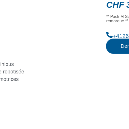
CHF
3
** Pack M Sp
remorque **
+4126
Dem
inibus
 robotisée
motrices