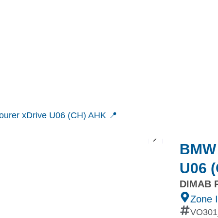
MINI
Ineos Grenadier
Stock
Après Vente
Nos partenaires et ambassadeurs
Nos events
ourer xDrive U06 (CH) AHK 📍
BMW 2
U06 
DIMAB 
Zone I
VO301