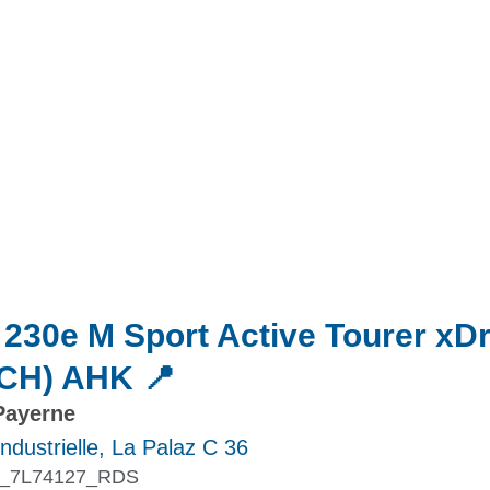
Actualités
Promotions
30e M Sport Active Tourer xDr
(CH) AHK 📍
Payerne
ndustrielle, La Palaz C 36
_7L74127_RDS