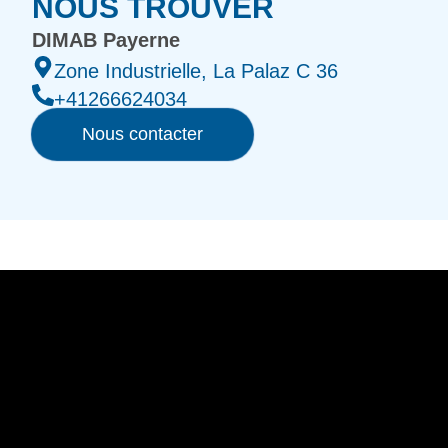
NOUS TROUVER
DIMAB Payerne
Zone Industrielle, La Palaz C 36
+41266624034
Nous contacter