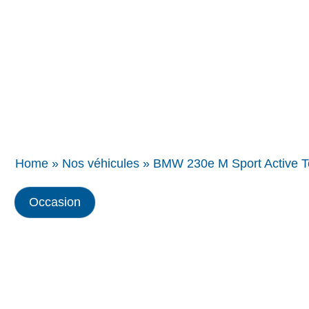
Concessions
BMW
Home
»
Nos véhicules
»
BMW 230e M Sport Active T
Occasion