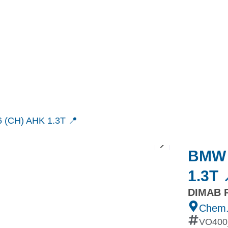
MINI
Ineos Grenadier
Stock
Après Vente
Nos partenaires et ambassadeurs
Nos events
6 (CH) AHK 1.3T 📍
BMW 2
1.3T 
DIMAB R
Chem.
VO400