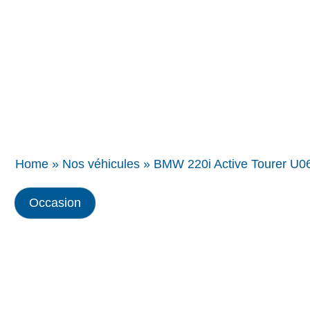
Concessions
BMW
Home
»
Nos véhicules
»
BMW 220i Active Tourer U0
Occasion