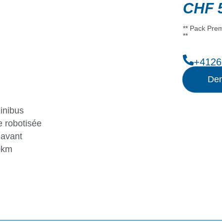
CHF
5
** Pack Prem
**
+4126
Dem
inibus
 robotisée
 avant