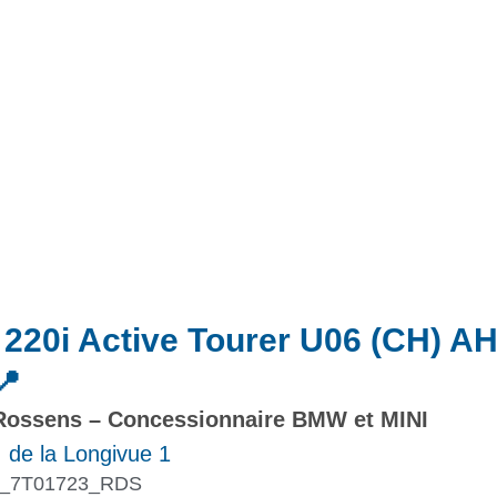
Actualités
Promotions
20i Active Tourer U06 (CH) A
📍
ossens – Concessionnaire BMW et MINI
 de la Longivue 1
_7T01723_RDS