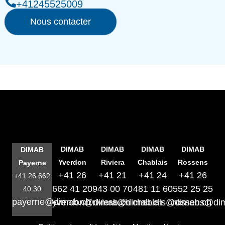
+41245525009
Nous contacter
DIMAB
DIMAB
DIMAB
DIMAB
DIMAB
Yverdon
Riviera
Chablais
Rossens
Payerne
+41 26
+41 21
+41 24
+41 26
+41 26 662
662 41 20
943 00 70
481 11 60
552 25 25
40 30
payerne@dimab.ch
yverdon@dimab.ch
riviera@dimab.ch
chablais@dimab.ch
rossens@di