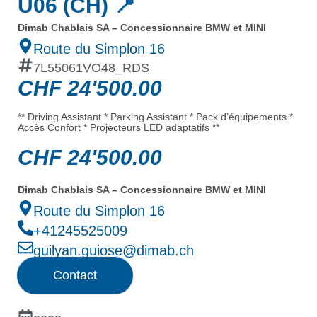
U06 (CH) 📍
Dimab Chablais SA – Concessionnaire BMW et MINI
Route du Simplon 16
7L55061VO48_RDS
CHF
24'500.00
** Driving Assistant * Parking Assistant * Pack d’équipements *
Accès Confort * Projecteurs LED adaptatifs **
CHF
24'500.00
Dimab Chablais SA – Concessionnaire BMW et MINI
Route du Simplon 16
+41245525009
guilyan.guiose@dimab.ch
Contact