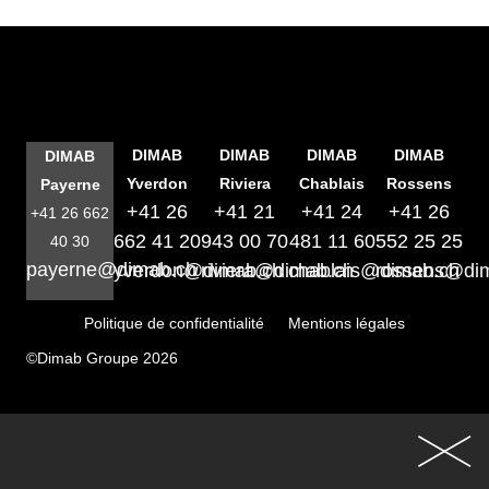
DIMAB
DIMAB
DIMAB
DIMAB
DIMAB
Yverdon
Riviera
Chablais
Rossens
Payerne
+41 26
+41 21
+41 24
+41 26
+41 26 662
662 41 20
943 00 70
481 11 60
552 25 25
40 30
payerne@dimab.ch
yverdon@dimab.ch
riviera@dimab.ch
chablais@dimab.ch
rossens@di
Politique de confidentialité
Mentions légales
©Dimab Groupe 2026