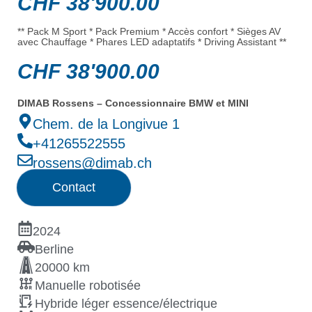
CHF
38'900.00
** Pack M Sport * Pack Premium * Accès confort * Sièges AV
avec Chauffage * Phares LED adaptatifs * Driving Assistant **
CHF
38'900.00
DIMAB Rossens – Concessionnaire BMW et MINI
Chem. de la Longivue 1
+41265522555
rossens@dimab.ch
Contact
2024
Berline
20000 km
Manuelle robotisée
Hybride léger essence/électrique