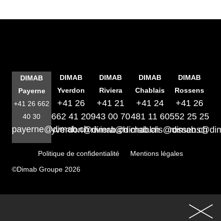
DIMAB
DIMAB
DIMAB
DIMAB
DIMAB
Yverdon
Riviera
Chablais
Rossens
Payerne
+41 26
+41 21
+41 24
+41 26
+41 26 662
662 41 20
943 00 70
481 11 60
552 25 25
40 30
payerne@dimab.ch
yverdon@dimab.ch
riviera@dimab.ch
chablais@dimab.ch
rossens@di
Politique de confidentialité
Mentions légales
©Dimab Groupe 2026