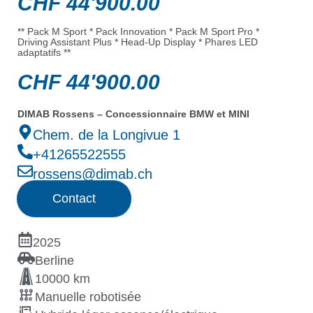
CHF
44'900.00
** Pack M Sport * Pack Innovation * Pack M Sport Pro *
Driving Assistant Plus * Head-Up Display * Phares LED
adaptatifs **
CHF
44'900.00
DIMAB Rossens – Concessionnaire BMW et MINI
Chem. de la Longivue 1
+41265522555
rossens@dimab.ch
Contact
2025
Berline
10000 km
Manuelle robotisée