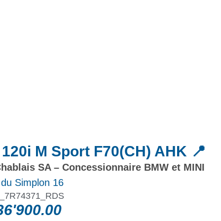
Actualités
Promotions
120i M Sport F70(CH) AHK 📍
hablais SA – Concessionnaire BMW et MINI
 du Simplon 16
_7R74371_RDS
6'900.00