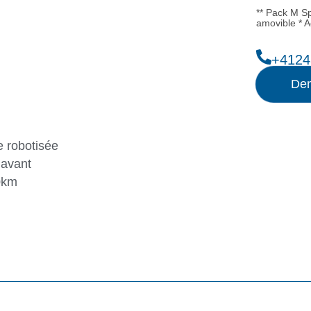
** Pack M Sp
amovible * A
+4124
Dem
 robotisée
 avant