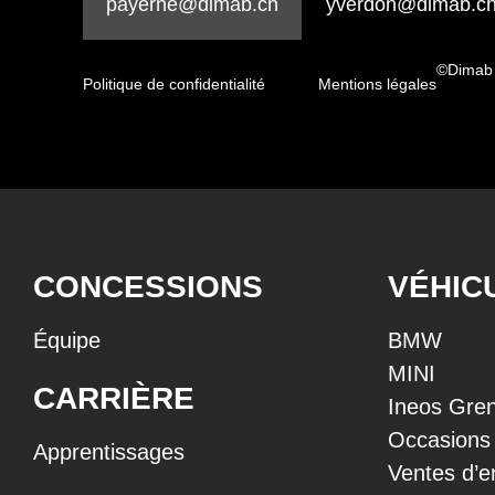
payerne@dimab.ch
yverdon@dimab.c
©Dimab
Politique de confidentialité
Mentions légales
CONCESSIONS
VÉHIC
Équipe
BMW
MINI
CARRIÈRE
Ineos Gren
Occasions
Apprentissages
Ventes d’e