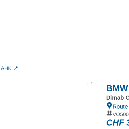
MINI
Ineos Grenadier
Stock
Après Vente
Nos partenaires et ambassadeurs
Nos events
 AHK 📍
BMW 
Dimab C
Route
VO500
CHF
3