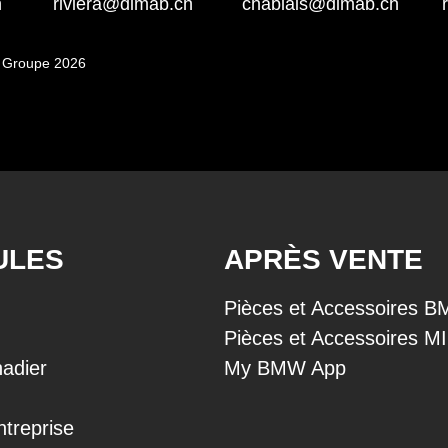
h
riviera@dimab.ch
chablais@dimab.ch
 Groupe 2026
ULES
APRÈS VENTE
Pièces et Accessoires 
Pièces et Accessoires M
adier
My BMW App
ntreprise