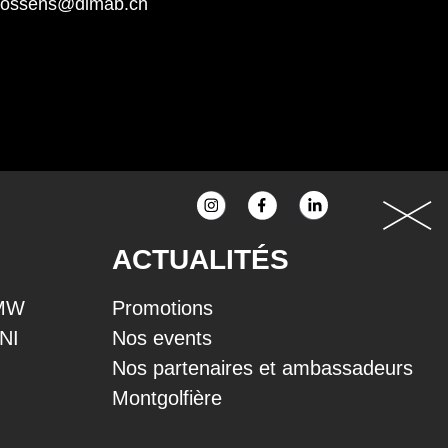
rossens@dimab.ch
ACTUALITÉS
BMW
Promotions
INI
Nos events
Nos partenaires et ambassadeurs
Montgolfière