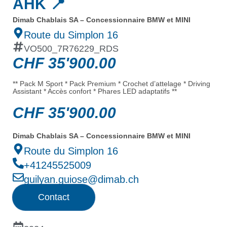
AHK 📍
Dimab Chablais SA – Concessionnaire BMW et MINI
Route du Simplon 16
VO500_7R76229_RDS
CHF
35'900.00
** Pack M Sport * Pack Premium * Crochet d’attelage * Driving
Assistant * Accès confort * Phares LED adaptatifs **
CHF
35'900.00
Dimab Chablais SA – Concessionnaire BMW et MINI
Route du Simplon 16
+41245525009
guilyan.guiose@dimab.ch
Contact