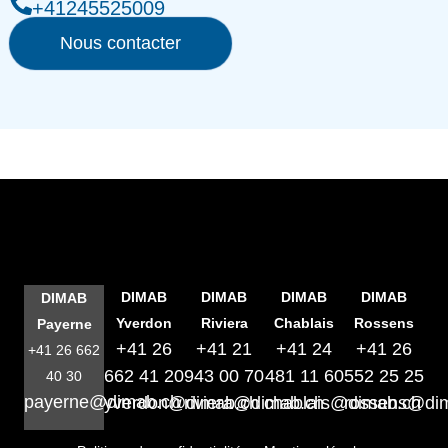
+41245525009
Nous contacter
DIMAB
DIMAB
DIMAB
DIMAB
DIMAB
Yverdon
Riviera
Chablais
Rossens
Payerne
+41 26
+41 21
+41 24
+41 26
+41 26 662
662 41 20
943 00 70
481 11 60
552 25 25
40 30
payerne@dimab.ch
yverdon@dimab.ch
riviera@dimab.ch
chablais@dimab.ch
rossens@di