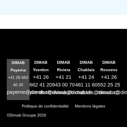
DIMAB
DIMAB
DIMAB
DIMAB
DIMAB
Yverdon
Riviera
Chablais
Rossens
Payerne
+41 26
+41 21
+41 24
+41 26
+41 26 662
662 41 20
943 00 70
481 11 60
552 25 25
40 30
payerne@dimab.ch
yverdon@dimab.ch
riviera@dimab.ch
chablais@dimab.ch
rossens@di
Politique de confidentialité
Mentions légales
©Dimab Groupe 2026