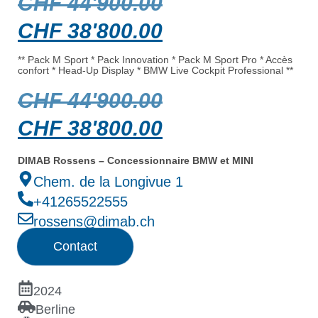
CHF
44'900.00
CHF
38'800.00
** Pack M Sport * Pack Innovation * Pack M Sport Pro * Accès
confort * Head-Up Display * BMW Live Cockpit Professional **
CHF
44'900.00
CHF
38'800.00
DIMAB Rossens – Concessionnaire BMW et MINI
Chem. de la Longivue 1
+41265522555
rossens@dimab.ch
Contact
2024
Berline