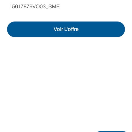
L5617879VO03_SME
Voir L'offre