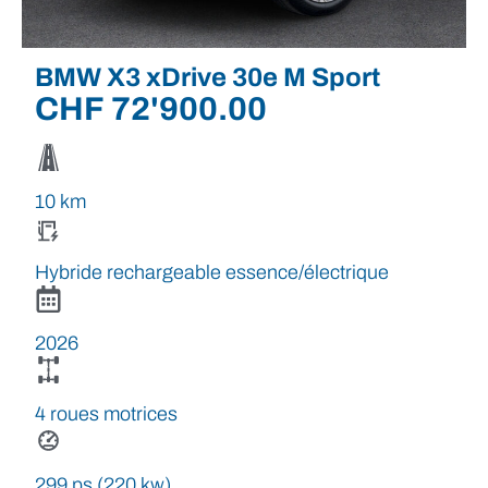
BMW X3 xDrive 30e M Sport
CHF
72'900.00
10 km
Hybride rechargeable essence/électrique
2026
4 roues motrices
299 ps (220 kw)