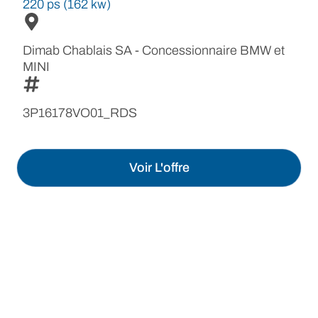
220 ps (162 kw)
Dimab Chablais SA - Concessionnaire BMW et
MINI
3P16178VO01_RDS
Voir L'offre