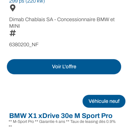
299 ps (220 kw)
Dimab Chablais SA - Concessionnaire BMW et
MINI
6380200_NF
Voir L'offre
Véhicule neuf
BMW X1 xDrive 30e M Sport Pro
** M-Sport Pro ** Garantie 4 ans ** Taux de leasing dès 0.9%
**