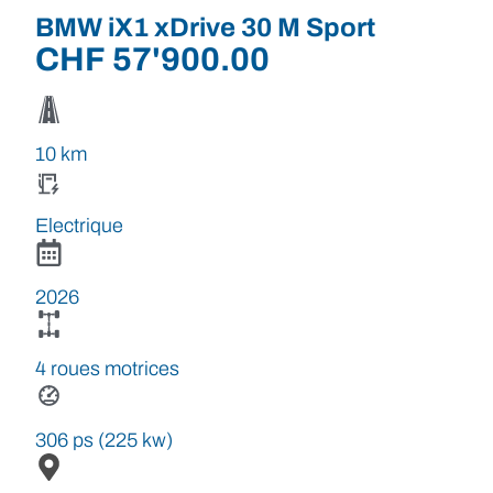
BMW iX1 xDrive 30 M Sport
CHF
57'900.00
10 km
Electrique
2026
4 roues motrices
306 ps (225 kw)