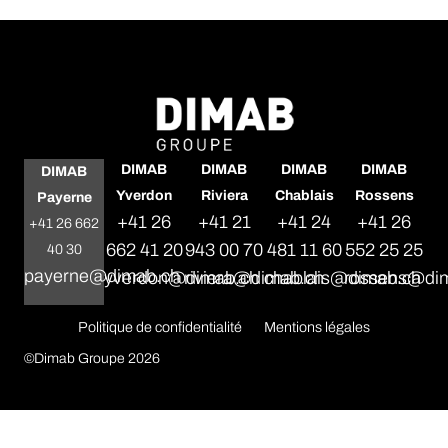
DIMAB
DIMAB
DIMAB
DIMAB
DIMAB
Yverdon
Riviera
Chablais
Rossens
Payerne
+41 26
+41 21
+41 24
+41 26
+41 26 662
662 41 20
943 00 70
481 11 60
552 25 25
40 30
payerne@dimab.ch
yverdon@dimab.ch
riviera@dimab.ch
chablais@dimab.ch
rossens@di
Politique de confidentialité
Mentions légales
©Dimab Groupe 2026