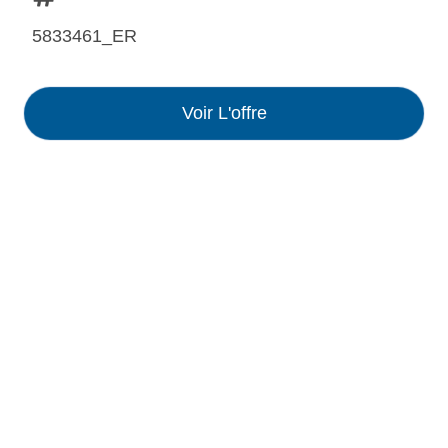
5833461_ER
Voir L'offre