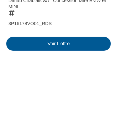
Dimab Chablais SA - Concessionnaire BMW et
MINI
3P16178VO01_RDS
Voir L'offre