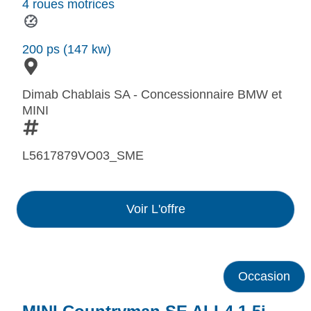
4 roues motrices
200 ps (147 kw)
Dimab Chablais SA - Concessionnaire BMW et
MINI
L5617879VO03_SME
Voir L'offre
Occasion