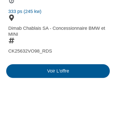
333 ps (245 kw)
Dimab Chablais SA - Concessionnaire BMW et
MINI
CK25632VO98_RDS
Voir L'offre