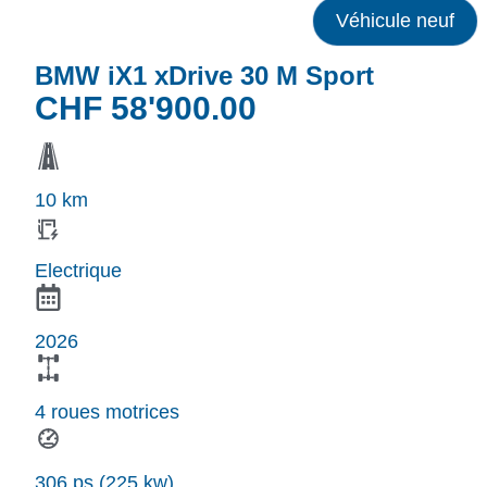
Véhicule neuf
BMW iX1 xDrive 30 M Sport
CHF
58'900.00
10 km
Electrique
2026
4 roues motrices
306 ps (225 kw)