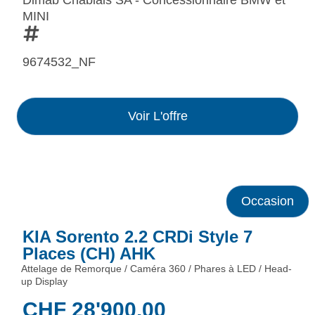
MINI
9674532_NF
Voir L'offre
Occasion
KIA Sorento 2.2 CRDi Style 7
Places (CH) AHK
Attelage de Remorque / Caméra 360 / Phares à LED / Head-
up Display
CHF
28'900.00