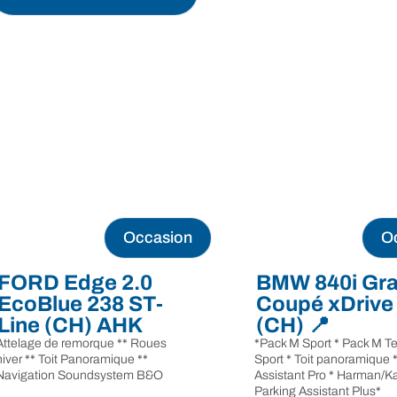
Occasion
O
FORD Edge 2.0
BMW 840i Gr
EcoBlue 238 ST-
Coupé xDrive
Line (CH) AHK
(CH) 📍
Attelage de remorque ** Roues
*Pack M Sport * Pack M T
hiver ** Toit Panoramique **
Sport * Toit panoramique *
Navigation Soundsystem B&O
Assistant Pro * Harman/K
Parking Assistant Plus*