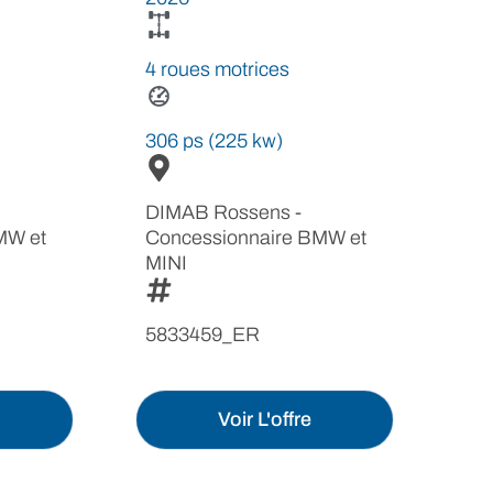
4 roues motrices
306 ps (225 kw)
DIMAB Rossens -
MW et
Concessionnaire BMW et
MINI
5833459_ER
Voir L'offre