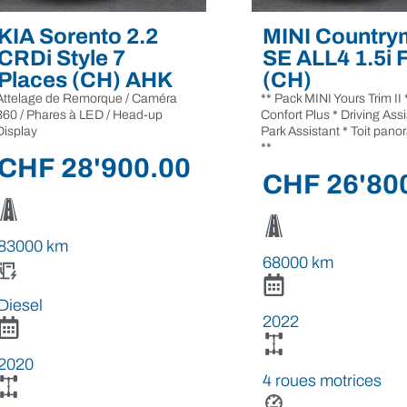
KIA Sorento 2.2
MINI Country
CRDi Style 7
SE ALL4 1.5i 
Places (CH) AHK
(CH)
Attelage de Remorque / Caméra
** Pack MINI Yours Trim II 
360 / Phares à LED / Head-up
Confort Plus * Driving Assi
Display
Park Assistant * Toit pan
**
CHF
28'900.00
CHF
26'80
83000 km
68000 km
Diesel
2022
2020
4 roues motrices