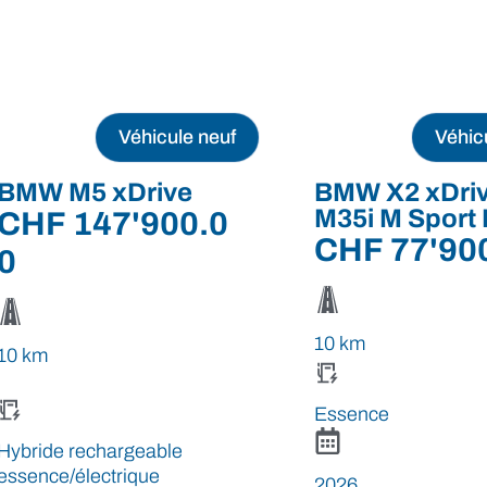
Véhicule neuf
Véhic
BMW M5 xDrive
BMW X2 xDri
M35i M Sport 
CHF
147'900.0
CHF
77'90
0
10 km
10 km
Essence
Hybride rechargeable
essence/électrique
2026