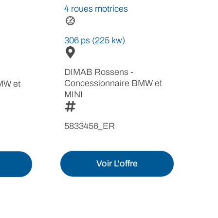
4 roues motrices
306 ps (225 kw)
DIMAB Rossens -
Concessionnaire BMW et
MW et
MINI
5833456_ER
Voir L'offre