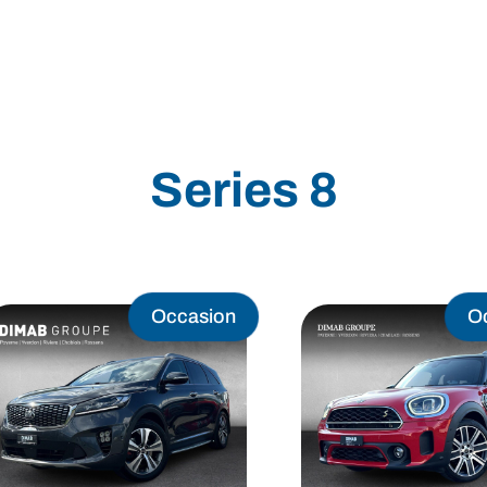
MINI
Ineos Grenadier
Stock
Après Vente
Nos partenaires et ambassadeurs
Nos events
Series 8
Occasion
O