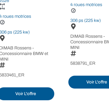
2026
4 roues motrices
4 roues motrices
306 ps (225 kw)
306 ps (225 kw)
DIMAB Rossens -
Concessionnaire B
MINI
DIMAB Rossens -
Concessionnaire BMW et
MINI
5838791_ER
5833461_ER
Voir L'offre
Voir L'offre