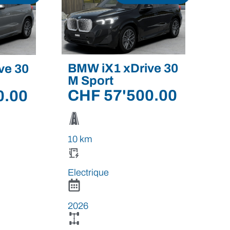
BMW iX1 xDrive 30
ve 30
M Sport
CHF
57'500.00
0.00
10 km
Electrique
2026