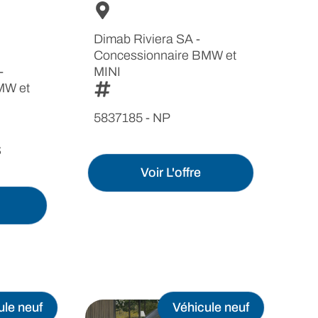
Dimab Riviera SA -
Concessionnaire BMW et
-
MINI
MW et
5837185 - NP
S
Voir L'offre
ule neuf
Véhicule neuf