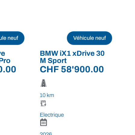
ule neuf
Véhicule neuf
ve
BMW iX1 xDrive 30
Pro
M Sport
0.00
CHF
58'900.00
10 km
Electrique
2026