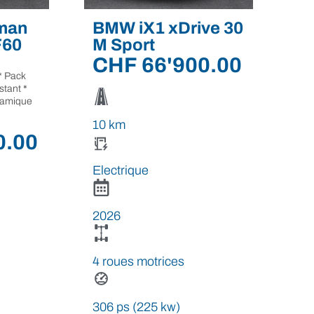
man
BMW iX1 xDrive 30
F60
M Sport
CHF
66'900.00
* Pack
stant *
oramique
10 km
0.00
Electrique
2026
4 roues motrices
306 ps (225 kw)