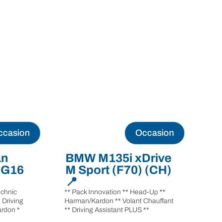
ccasion
Occasion
an
BMW M135i xDrive
 G16
M Sport (F70) (CH)
📍
echnic
** Pack Innovation ** Head-Up **
 Driving
Harman/Kardon ** Volant Chauffant
ardon *
** Driving Assistant PLUS **