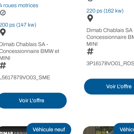
4 roues motrices
220 ps (162 kw)
200 ps (147 kw)
Dimab Chablais SA 
Concessionnaire B
MINI
Dimab Chablais SA -
Concessionnaire BMW et
MINI
3P16178VO01_RD
L5617879VO03_SME
Voir L'offre
Voir L'offre
Véhicule neuf
Véhic