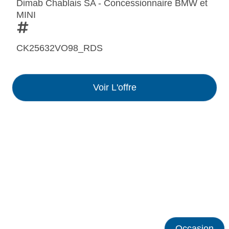
Dimab Chablais SA - Concessionnaire BMW et
MINI
CK25632VO98_RDS
Voir L'offre
Occasion