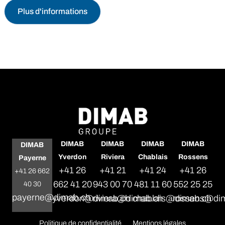
Plus d'informations
DIMAB
DIMAB
DIMAB
DIMAB
DIMAB
Yverdon
Riviera
Chablais
Rossens
Payerne
+41 26
+41 21
+41 24
+41 26
+41 26 662
662 41 20
943 00 70
481 11 60
552 25 25
40 30
payerne@dimab.ch
yverdon@dimab.ch
riviera@dimab.ch
chablais@dimab.ch
rossens@di
Politique de confidentialité
Mentions légales