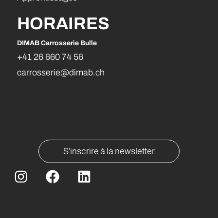
HORAIRES
DIMAB Carrosserie Bulle
DIMA
+41 26 660 74 56
+41
carrosserie@dimab.ch
car
S'inscrire à la newsletter