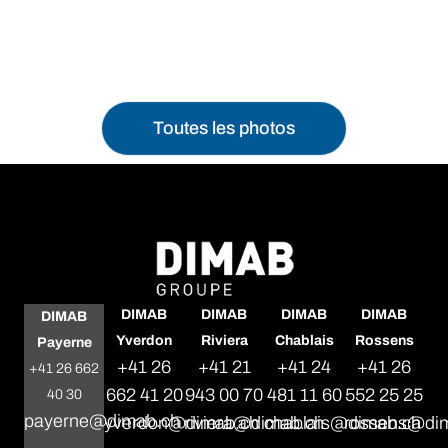
Toutes les photos
DIMAB
DIMAB
DIMAB
DIMAB
DIMAB
Yverdon
Riviera
Chablais
Rossens
Payerne
+41 26
+41 21
+41 24
+41 26
+41 26 662
662 41 20
943 00 70
481 11 60
552 25 25
40 30
payerne@dimab.ch
yverdon@dimab.ch
riviera@dimab.ch
chablais@dimab.ch
rossens@di