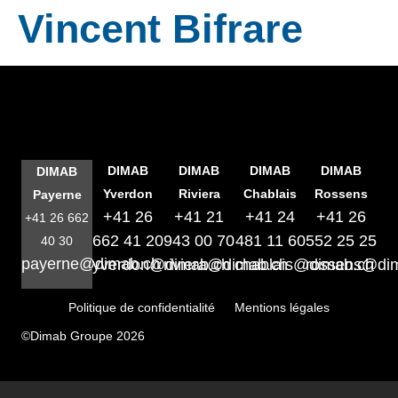
Vincent Bifrare
DIMAB
DIMAB
DIMAB
DIMAB
DIMAB
Yverdon
Riviera
Chablais
Rossens
Payerne
+41 26
+41 21
+41 24
+41 26
+41 26 662
662 41 20
943 00 70
481 11 60
552 25 25
40 30
payerne@dimab.ch
yverdon@dimab.ch
riviera@dimab.ch
chablais@dimab.ch
rossens@di
Politique de confidentialité
Mentions légales
©Dimab Groupe 2026