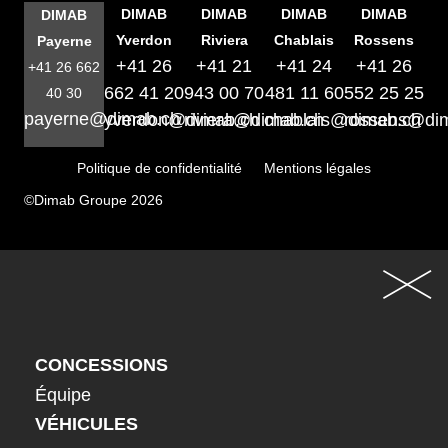
DIMAB
DIMAB
DIMAB
DIMAB
DIMAB
Yverdon
Riviera
Chablais
Rossens
Payerne
+41 26
+41 21
+41 24
+41 26
+41 26 662
662 41 20
943 00 70
481 11 60
552 25 25
40 30
payerne@dimab.ch
yverdon@dimab.ch
riviera@dimab.ch
chablais@dimab.ch
rossens@di
Politique de confidentialité
Mentions légales
©Dimab Groupe 2026
CONCESSIONS
Équipe
VÉHICULES