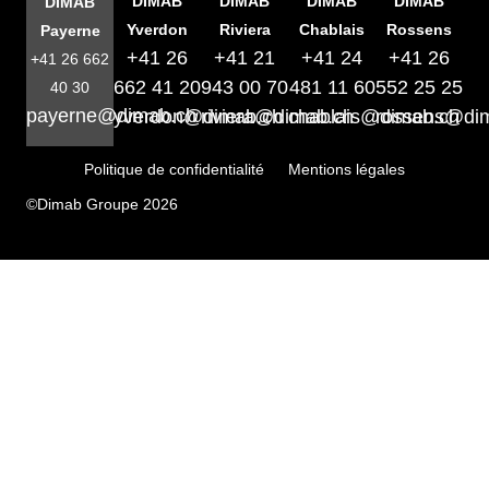
DIMAB
DIMAB
DIMAB
DIMAB
DIMAB
Yverdon
Riviera
Chablais
Rossens
Payerne
+41 26
+41 21
+41 24
+41 26
+41 26 662
662 41 20
943 00 70
481 11 60
552 25 25
40 30
payerne@dimab.ch
yverdon@dimab.ch
riviera@dimab.ch
chablais@dimab.ch
rossens@di
Politique de confidentialité
Mentions légales
©Dimab Groupe 2026