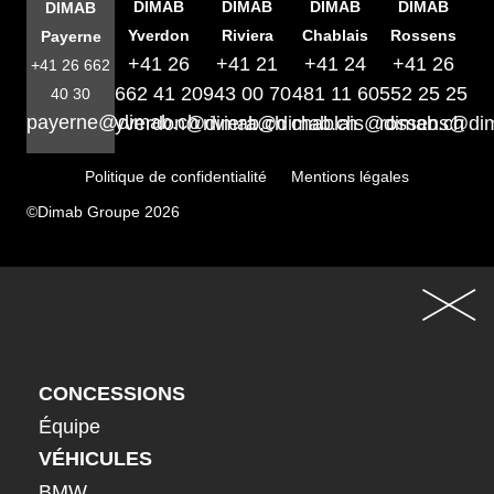
DIMAB
DIMAB
DIMAB
DIMAB
DIMAB
Yverdon
Riviera
Chablais
Rossens
Payerne
+41 26
+41 21
+41 24
+41 26
+41 26 662
662 41 20
943 00 70
481 11 60
552 25 25
40 30
payerne@dimab.ch
yverdon@dimab.ch
riviera@dimab.ch
chablais@dimab.ch
rossens@di
Politique de confidentialité
Mentions légales
©Dimab Groupe 2026
CONCESSIONS
Équipe
VÉHICULES
BMW