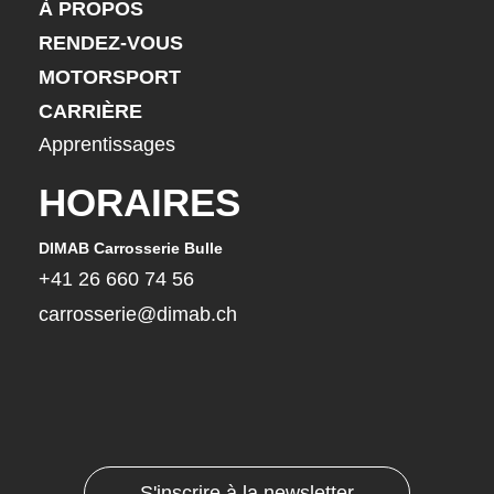
À PROPOS
RENDEZ-VOUS
MOTORSPORT
CARRIÈRE
Apprentissages
HORAIRES
DIMAB Carrosserie Bulle
DIMA
+41 26 660 74 56
+41
carrosserie@dimab.ch
car
S'inscrire à la newsletter