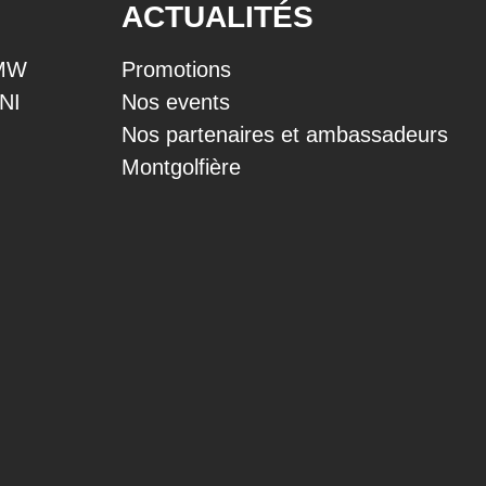
ACTUALITÉS
BMW
Promotions
INI
Nos events
Nos partenaires et ambassadeurs
Montgolfière
DIMAB Carrosserie Payerne
Dima
+41 26 660 74 56
+41 
carrosserie@dimab.ch
rivi