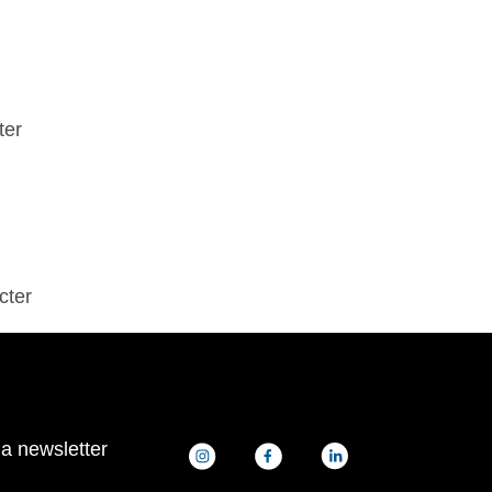
ter
cter
la newsletter