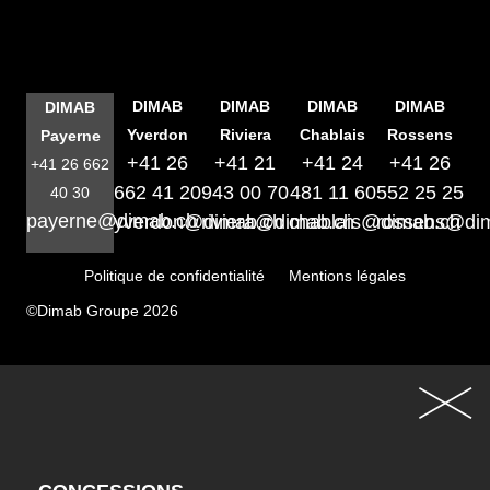
DIMAB
DIMAB
DIMAB
DIMAB
DIMAB
Yverdon
Riviera
Chablais
Rossens
Payerne
+41 26
+41 21
+41 24
+41 26
+41 26 662
662 41 20
943 00 70
481 11 60
552 25 25
40 30
payerne@dimab.ch
yverdon@dimab.ch
riviera@dimab.ch
chablais@dimab.ch
rossens@di
Politique de confidentialité
Mentions légales
©Dimab Groupe 2026