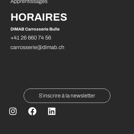
Apprentissages
HORAIRES
DIMAB Carrosserie Bulle
DIMA
+41 26 660 74 56
+41
carrosserie@dimab.ch
car
S'inscrire à la newsletter