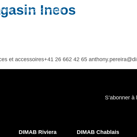
gasin Ineos
MINI
Ineos Grenadier
Stock
Après Vente
Nos partenaires et ambassadeurs
Nos events
ces et accessoires+41 26 662 42 65 anthony.pereira@d
S’abonner à 
DIMAB Riviera
DIMAB Chablais