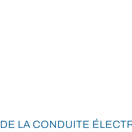
MINI
Ineos Grenadier
Stock
Après Vente
Nos partenaires et ambassadeurs
Nos events
DE LA CONDUITE ÉLECT