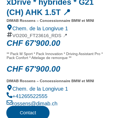
xDrive * hybrides * G21
(CH) AHK 1.5T 📍
DIMAB Rossens – Concessionnaire BMW et MINI
Chem. de la Longivue 1
VO200_FT23616_RDS 📍
CHF
67'900.00
** Pack M Sport * Pack Innovation * Driving Assistant Pro *
Pack Confort * Attelage de remorque **
CHF
67'900.00
DIMAB Rossens – Concessionnaire BMW et MINI
Chem. de la Longivue 1
+41265522555
rossens@dimab.ch
Contact