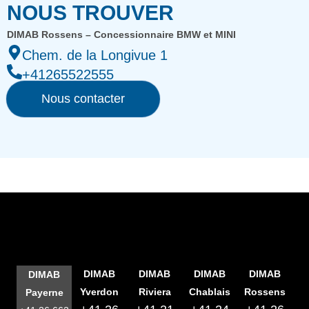
NOUS TROUVER
DIMAB Rossens – Concessionnaire BMW et MINI
Chem. de la Longivue 1
+41265522555
Nous contacter
DIMAB
DIMAB
DIMAB
DIMAB
DIMAB
Yverdon
Riviera
Chablais
Rossens
Payerne