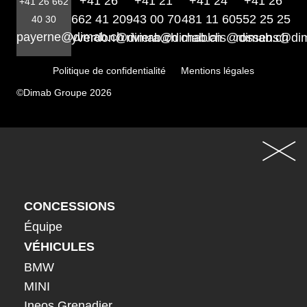
+41 26
+41 21
+41 24
+41 26
+41 26 662
662 41 20
943 00 70
481 11 60
552 25 25
40 30
payerne@dimab.ch
yverdon@dimab.ch
riviera@dimab.ch
chablais@dimab.ch
rossens@di
Politique de confidentialité
Mentions légales
©Dimab Groupe 2026
CONCESSIONS
Équipe
VÉHICULES
BMW
MINI
Ineos Grenadier