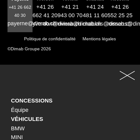
+41 26
+41 21
+41 24
+41 26
+41 26 662
662 41 20
943 00 70
481 11 60
552 25 25
40 30
payerne@dimab.ch
yverdon@dimab.ch
riviera@dimab.ch
chablais@dimab.ch
rossens@di
Politique de confidentialité
Mentions légales
©Dimab Groupe 2026
CONCESSIONS
Équipe
VÉHICULES
BMW
MINI