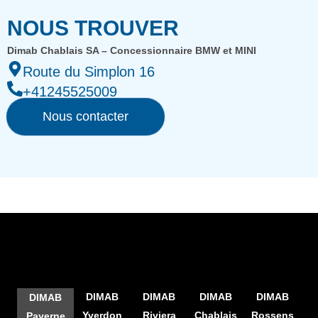
NOUS TROUVER
Dimab Chablais SA – Concessionnaire BMW et MINI
Route du Simplon 16
+41245525009
Nous contacter
DIMAB
DIMAB
DIMAB
DIMAB
DIMAB
Yverdon
Riviera
Chablais
Rossens
Payerne