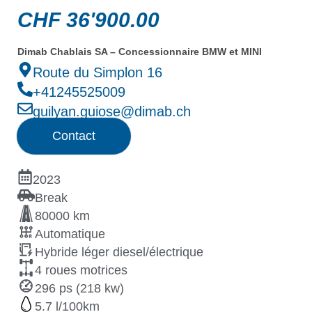
CHF
36'900.00
Dimab Chablais SA – Concessionnaire BMW et MINI
Route du Simplon 16
+41245525009
guilyan.guiose@dimab.ch
Contact
2023
Break
80000 km
Automatique
Hybride léger diesel/électrique
4 roues motrices
296 ps (218 kw)
5.7