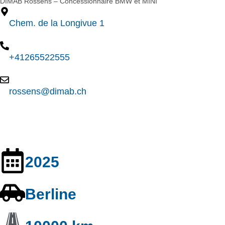
DIMAB Rossens – Concessionnaire BMW et MINI
Chem. de la Longivue 1
+41265522555
rossens@dimab.ch
Contact
2025
Berline