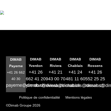
DIMAB
DIMAB
DIMAB
DIMAB
DIMAB
Yverdon
Riviera
Chablais
Rossens
Payerne
+41 26
+41 21
+41 24
+41 26
+41 26 662
662 41 20
943 00 70
481 11 60
552 25 25
40 30
payerne@dimab.ch
yverdon@dimab.ch
riviera@dimab.ch
chablais@dimab.ch
rossens@di
Politique de confidentialité
Mentions légales
©Dimab Groupe 2026